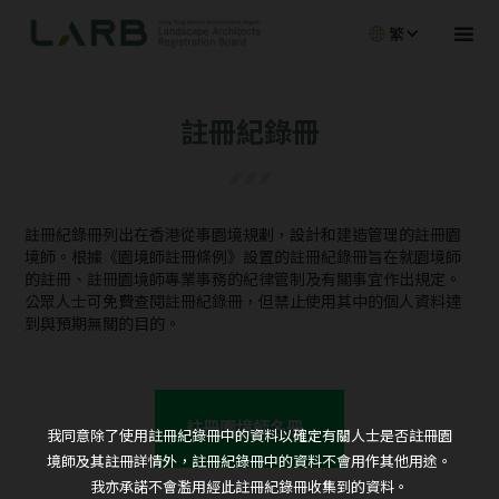
繁
註冊紀錄冊
註冊紀錄冊列出在香港從事園境規劃，設計和建造管理的註冊園
境師。根據《園境師註冊條例》設置的註冊紀錄冊旨在就園境師
的註冊、註冊園境師專業事務的紀律管制及有關事宜作出規定。
公眾人士可免費查閱註冊紀錄冊，但禁止使用其中的個人資料達
到與預期無關的目的。
註冊園境師名冊 
我同意除了使用註冊紀錄冊中的資料以確定有關人士是否註冊園
境師及其註冊詳情外，註冊紀錄冊中的資料不會用作其他用途。
我亦承諾不會濫用經此註冊紀錄冊收集到的資料。