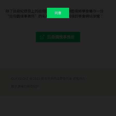
除了註冊紀錄冊上的註冊園境師外，香港園境師學會備存一份
同意
“註冊園境事務所”的名單，請到香港園境師學會網站瀏覽：
註冊園境事務所
COPYRIGHT © 2022 園境建築師註冊委員會 版權所有。
數字廣場的網頁設計